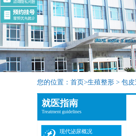
您的位置：
首页
>
生殖整形
>
包皮
就医指南
Treatment guidelines
现代泌尿概况