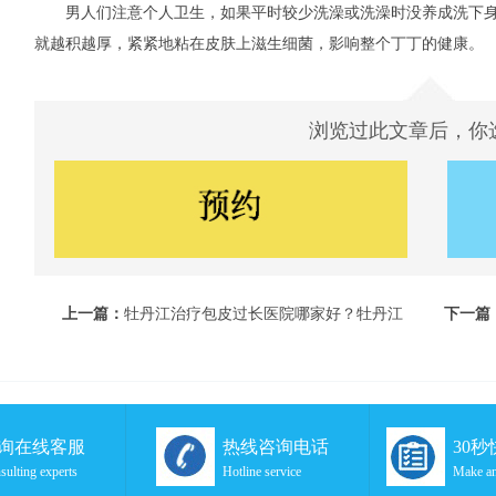
男人们注意个人卫生，如果平时较少洗澡或洗澡时没养成洗下身
就越积越厚，紧紧地粘在皮肤上滋生细菌，影响整个丁丁的健康。
浏览过此文章后，你
上一篇：
牡丹江治疗包皮过长医院哪家好？牡丹江
下一篇
现代泌尿男科医院
是咋回
询在线客服
热线咨询电话
30
sulting experts
Hotline service
Make an