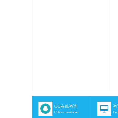
QQ在线咨询
咨
Online consultation
Con