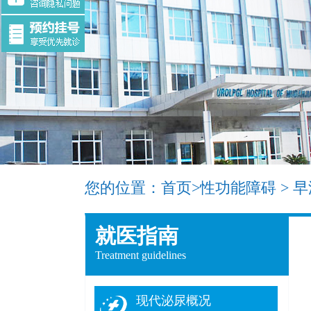
您的位置：
首页
>
性功能障碍
>
早
就医指南
Treatment guidelines
现代泌尿概况