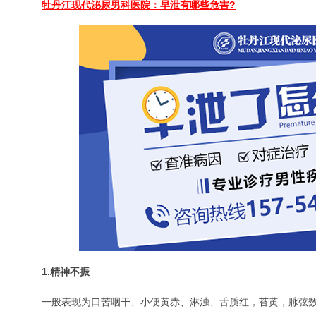
牡丹江现代泌尿男科医院：早泄有哪些危害?
1.精神不振
一般表现为口苦咽干、小便黄赤、淋浊、舌质红，苔黄，脉弦数