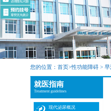
您的位置：
首页
>
性功能障碍
>
早
就医指南
Treatment guidelines
现代泌尿概况