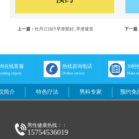
上一篇：
牡丹江治疗早泄那好_早泄速览
下一篇
江现代
询在线客服
热线咨询电话
30
sulting experts
Hotline service
Make an
院简介
特色疗法
男科专家
预约免
男性健康热线：：
15754536019