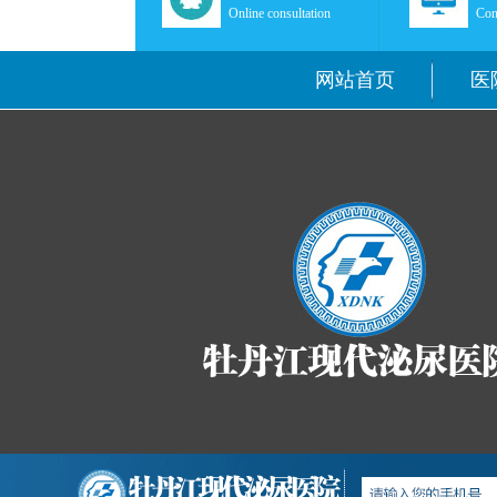
Online consultation
Con
网站首页
医