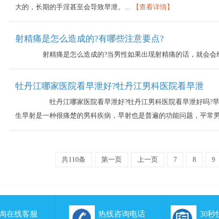
大的，长期的手淫甚至会导致早泄。...
【查看详情】
射精痛是怎么造成的?有哪些注意要点?
射精痛是怎么造成的?当男性如果出现射精痛的话，就会会给男
牡丹江哪家医院看早泄好?牡丹江男科医院看早泄
牡丹江哪家医院看早泄好?牡丹江男科医院看早泄好吗?早
生早射是一种很痛楚的男科疾病，早射也是普遍的功能问题，平常男士
共110条
第一页
上一页
7
8
9
询在线客服
热线咨询电话
30